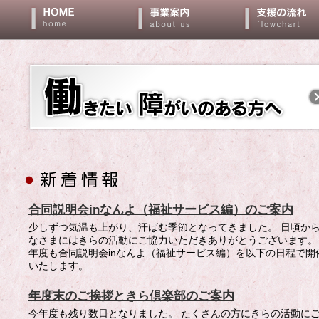
合同説明会inなんよ（福祉サービス編）のご案内
少しずつ気温も上がり、汗ばむ季節となってきました。 日頃か
なさまにはきらの活動にご協力いただきありがとうございます。
年度も合同説明会inなんよ（福祉サービス編）を以下の日程で開
いたします。
年度末のご挨拶ときら倶楽部のご案内
今年度も残り数日となりました。 たくさんの方にきらの活動に